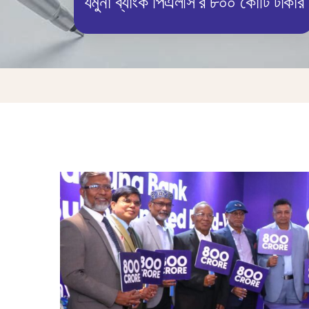
যমুনা ব্যাংক পিএলসি’র ৮০০ কোটি টাকার