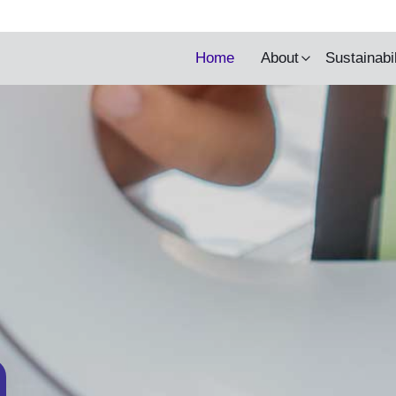
y being updated.
Home
About
Sustainabi