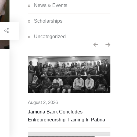
News & Events
Scholarships
Uncategorized
August 2, 2026
July 27, 2026
 Annual
Jamuna Bank Concludes
Jamuna Ban
Entrepreneurship Training In Pabna
General Mee